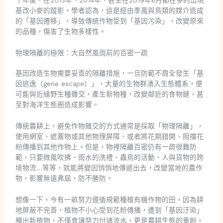
十年後，在2013年、2014年、甚至在2019年6月都在多的出現
基改小麥的蹤影。學者認為，這是經由季風與鳥類的媒介造成
的「基因遷移」，導致傳統作物受到「基因污染」，改變原來
的品種，傷害了生物多樣性。
物理隔離的極限：大自然風雨前的百密一疏
基因改造生物需要妥善的隔離措施，一旦防範不周全發生「基
因逃逸（gene escape）」，大量的生物群湧入生態體系，便
可能與近緣野生種雜交，產生新物種，改變鄰近的食物鏈，甚
至對海洋生態圈造成影響。
傳統農耕上，避免作物雜交的方式通常是採取「物理隔離」，
使用網室、遮蓋物或其他物理屏障、或者將花期錯開、阻擋花
粉傳播到其他作物上。但是，物裡隔離百密仍有一疏很難防
範，只要微風吹拂、雨水的洗禮、蟲鳥的活動、人與貨物的跨
境物流…等等，就能將變因悄悄地傳遞出去，改變當地的農作
物，影響無遠弗屆，防不勝防。
想像一下，今有一畝努力遵循規範種植有機作物的田，因為耕
地屏蔽不完善，植物不小心受到花粉傳播，遭到「基因汙染」
種出新植物，不僅會讓努力付諸流水，更是農耕生態的重創。