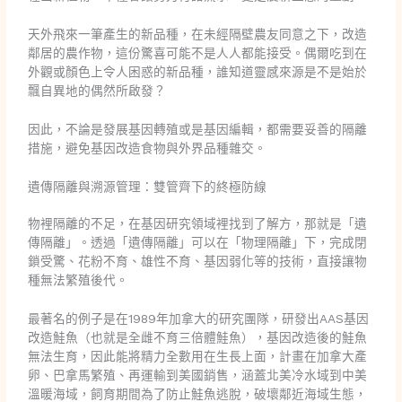
天外飛來一筆產生的新品種，在未經隔壁農友同意之下，改造
鄰居的農作物，這份驚喜可能不是人人都能接受。偶爾吃到在
外觀或顏色上令人困惑的新品種，誰知道靈感來源是不是始於
飄自異地的偶然所啟發？
因此，不論是發展基因轉殖或是基因編輯，都需要妥善的隔離
措施，避免基因改造食物與外界品種雜交。
遺傳隔離與溯源管理：雙管齊下的終極防線
物裡隔離的不足，在基因研究領域裡找到了解方，那就是「遺
傳隔離」。透過「遺傳隔離」可以在「物理隔離」下，完成閉
鎖受驚、花粉不育、雄性不育、基因弱化等的技術，直接讓物
種無法繁殖後代。
最著名的例子是在1989年加拿大的研究團隊，研發出AAS基因
改造鮭魚（也就是全雌不育三倍體鮭魚），基因改造後的鮭魚
無法生育，因此能將精力全數用在生長上面，計畫在加拿大產
卵、巴拿馬繁殖、再運輸到美國銷售，涵蓋北美冷水域到中美
溫暖海域，飼育期間為了防止鮭魚逃脫，破壞鄰近海域生態，