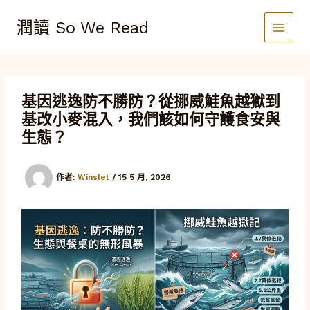
跳
至
潤讀 So We Read
主
要
內
容
基因逃逸防不勝防？從挪威鮭魚越獄到
基改小麥混入，我們該如何守護食安與
生態？
作者:
Winslet
/
15 5 月, 2026