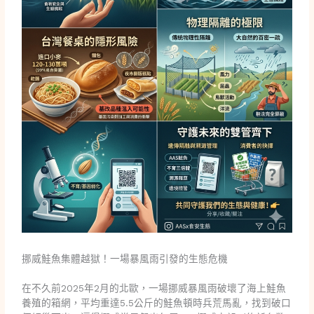
挪威鮭魚集體越獄！一場暴風雨引發的生態危機
在不久前2025年2月的北歐，一場挪威暴風雨破壞了海上鮭魚
養殖的箱網，平均重達5.5公斤的鮭魚頓時兵荒馬亂，找到破口