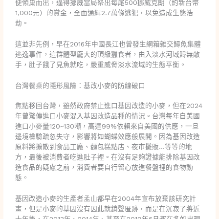
便傾巢而出，逼得挪威當局祭出每尾500挪威克朗（約新台幣
1,000元）的賞金，全面通緝2.7萬條逃犯，以免造成生態浩
劫。
這並非先例，早在2016年中國長江也曾發生網箱雜交鱘魚集體
逃逸事件，這群體型龐大的頂級獵食者，由入淡水河域鱘無敵
手，肚子餓了見魚就吃，嚴重威脅淡水流域的生態平衡。
台灣餐桌的隱形風險：基改小麥的防線破口
焦點移回台灣，雖然政府禁止進口基因改造的小麥，但在2024
年曾驚傳進口小麥混入基因改造品種的情況。台灣每年自美國
進口小麥量120~130噸，高達99%依賴來自美國的供應，一旦
邊境檢驗疏忽失守，影響將如蝴蝶效應般展開。因為基因改造
原料將擴散到食品工廠、麵包糕點店、夜市攤販…等等的地
方，最後被消費者吃進肚子裡。在沒有足夠證據能排除基因改
造食品的疑慮之前，消費者要自行留心放進餐盤裡的食物動
態。
基因改造小麥的生產者孟山都早在2004年宣布放棄該研究計
畫，但是小麥的基因沒有因此就銷聲匿跡，而是在沉寂了將近