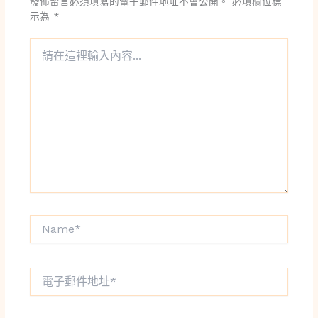
發佈留言必須填寫的電子郵件地址不會公開。
必填欄位標
示為
*
請
在
這
裡
輸
入
內
容...
Name*
電
子
郵
件