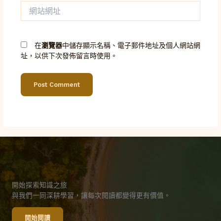
網
地
站
址
網
*
址
在
瀏覽器
中儲存顯示名稱、電子郵件地址及個人網站網
址，以供下次發佈留言時使用。
開始探索知識之旅
與我們一同深耕學習，讓每次閱讀都變得更有價值。
開始閱讀