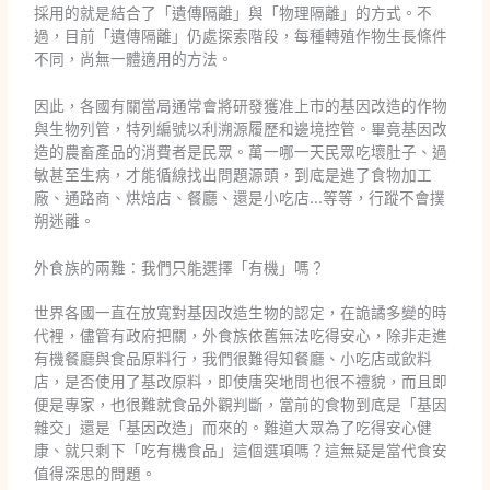
採用的就是結合了「遺傳隔離」與「物理隔離」的方式。不
過，目前「遺傳隔離」仍處探索階段，每種轉殖作物生長條件
不同，尚無一體適用的方法。
因此，各國有關當局通常會將研發獲准上市的基因改造的作物
與生物列管，特列編號以利溯源履歷和邊境控管。畢竟基因改
造的農畜產品的消費者是民眾。萬一哪一天民眾吃壞肚子、過
敏甚至生病，才能循線找出問題源頭，到底是進了食物加工
廠、通路商、烘焙店、餐廳、還是小吃店…等等，行蹤不會撲
朔迷離。
外食族的兩難：我們只能選擇「有機」嗎？
世界各國一直在放寬對基因改造生物的認定，在詭譎多變的時
代裡，儘管有政府把關，外食族依舊無法吃得安心，除非走進
有機餐廳與食品原料行，我們很難得知餐廳、小吃店或飲料
店，是否使用了基改原料，即使唐突地問也很不禮貌，而且即
便是專家，也很難就食品外觀判斷，當前的食物到底是「基因
雜交」還是「基因改造」而來的。難道大眾為了吃得安心健
康、就只剩下「吃有機食品」這個選項嗎？這無疑是當代食安
值得深思的問題。