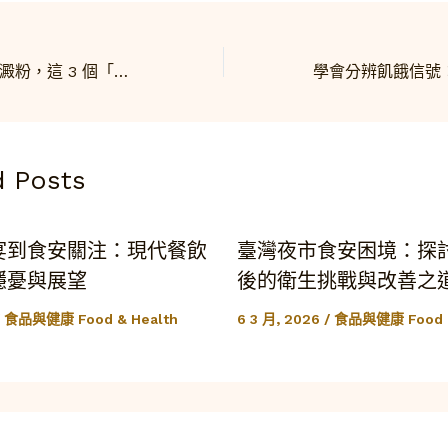
外食族必看！除了澱粉，這 3 個「飲食陷阱」正在破壞你的代謝力
d Posts
宴到食安關注：現代餐飲
臺灣夜市食安困境：探
隱憂與展望
後的衛生挑戰與改善之
/
食品與健康 Food & Health
6 3 月, 2026
/
食品與健康 Food &