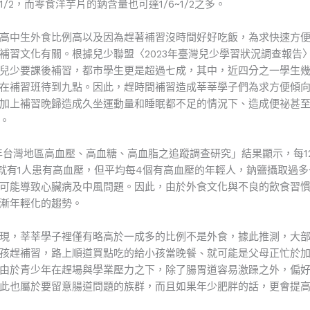
/2，而零食洋芋片的鈉含量也可達1/6~1/2之多。
高中生外食比例高以及因為趕著補習沒時間好好吃飯，為求快速方
補習文化有關。根據兒少聯盟〈2023年臺灣兒少學習狀況調查報告
兒少要課後補習，都市學生更是超過七成，其中，近四分之一學生
在補習班待到九點。因此，趕時間補習造成莘莘學子們為求方便傾
加上補習晚歸造成久坐運動量和睡眠都不足的情況下、造成便祕甚
。
7年台灣地區高血壓、高血糖、高血脂之追蹤調查研究」結果顯示，每1
歲）就有1人患有高血壓，但平均每4個有高血壓的年輕人，鈉鹽攝取過
可能導致心臟病及中風問題。因此，由於外食文化與不良的飲食習
漸年輕化的趨勢。
現，莘莘學子裡僅有略高於一成多的比例不是外食，據此推測，大
孩趕補習，路上順道買點吃的給小孩當晚餐、就可能是父母正忙於
由於青少年在趕場與學業壓力之下，除了腸胃道容易激躁之外，偏
此也屬於要留意腸道問題的族群，而且如果年少肥胖的話，更會提