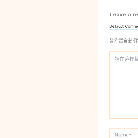
Leave a re
Default Comme
發佈留言必須
請
在
這
裡
輸
入
內
容...
Name*