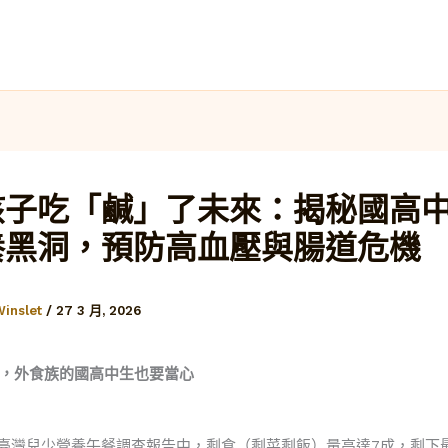
孩子吃「鹹」了未來：揭秘國高
養黑洞，預防高血壓與腸道危機
Winslet
/
27 3 月, 2026
，外食族的國高中生也要當心
9月臺灣兒少營養午餐調查報告中，剩食（剩菜剩飯）量高達7成，剩下