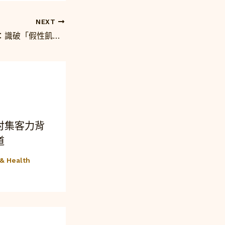
NEXT
學會分辨飢餓信號：識破「假性飢餓」，才是遠離慢性病的關鍵
討集客力背
道
 Health