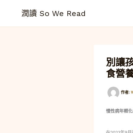
跳
至
潤讀 So We Read
主
要
內
容
別讓
食營
作者:
慢性病年輕化
在2023年