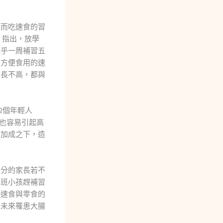
便而吃速食的習
〉指出，放學
幾乎一周補習五
向方便食用的速
至長不高，都與
2個年輕人
多也容易引起高
慣加成之下，造
部分的家長若不
加班小孩趕補習
好速食與零食的
高未來罹患大腸