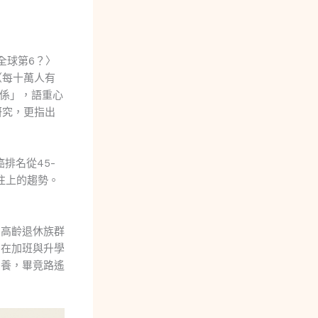
全球第6？〉
（每十萬人有
關係」，語重心
研究，更指出
排名從45-
漸往上的趨勢。
到高齡退休族群
，在加班與升學
營養，畢竟路遙