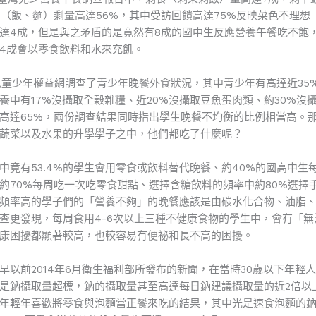
食（飯、麵）剩量高達56%，其中受訪回饋高達75%反映菜色不理想
達4成，但是與之矛盾的是竟然有8成的國中生反應營養午餐吃不飽
4成會以零食飲料和水來充飢。
年兒童少年權益網調查了青少年晚餐外食狀況，其中青少年有高達近35
養中有17%沒攝取全榖雜糧、近20%沒攝取豆魚蛋肉類、約30%沒
高達65%，兩份調查結果同時指出學生晚餐不均衡的比例相當高。
蔬菜以及水果的升學學子之中，他們都吃了什麼呢？
中竟有53.4%的學生會用零食或飲料替代晚餐、約40%的國高中生
約70%每周吃一次吃零食甜點、選擇含糖飲料的頻率中約80%選擇
頻率高的學子們的「營養不夠」的晚餐應該是由碳水化合物、油脂
查更發現，每周食用4-6次以上三種不健康食物的學生中，會有「無
康困擾都顯著較高，也較容易有便祕和長不高的困擾。
早以前2014年6月衛生福利部所發布的新聞，在當時30歲以下年輕
是鈉攝取量超標，鈉的攝取量甚至高達每日鈉建議攝取量的近2倍以
年輕年喜歡將零食與泡麵當正餐來吃的結果，其中光是速食泡麵的