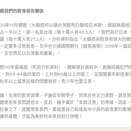
跟我們的飲食很有關係
023年10月標題〈大腸癌何以讓台灣狠甩日韓成亞洲第1、超越美國成
占一半以上，第一名是台灣（每十萬人有40.5人），我們高於日本
、韓國（每十萬人有27.2人）。分析資料指出「大腸癌與飲食有很大的
一定要多注意飲食。文中也引據國際期刊《腸胃病學》2018年一篇
，全世界又以台灣最為嚴重」。
照110年衛福部〈死因分析資料〉，觀察統計資料中，直腸結腸肛門癌
五、到54-64歲的第四、上升到65歲以上的第三，呈現隨著年齡逐
壯年以上留意這樣的問題就好，青少年也要注意。
論，台灣的飲食習慣，不論從年輕學子、到青壯年主力族群、甚至
題是愈年長問題愈大，並且，幾乎屬於「全員注意」的等級。因此
社會之下，提醒眾家長們，要留意自己和成長中小孩的飲食要均衡
康的身體，才能為美好的未來好好打拼喔！